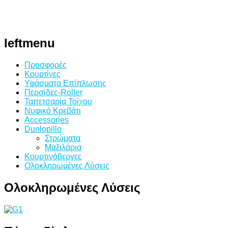
leftmenu
Προσφορές
Κουρτίνες
Υφάσματα Επίπλωσης
Περσίδες-Roller
Ταπετσαρία Τοίχου
Νυφικό Κρεβάτι
Accessories
Dunlopillo
Στρώματα
Μαξιλάρια
Κουρτινόβεργες
Ολοκληρωμένες Λύσεις
Ολοκληρωμένες
Λύσεις