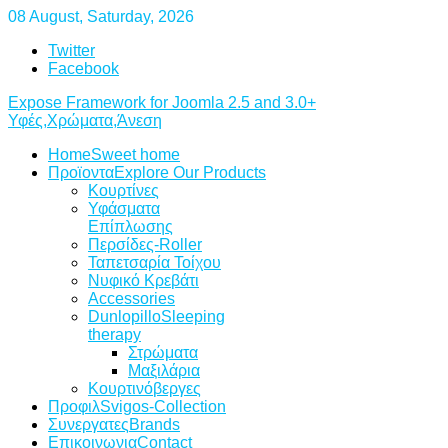
08 August, Saturday, 2026
Twitter
Facebook
Expose Framework for Joomla 2.5 and 3.0+
Υφές,Χρώματα,Άνεση
Home
Sweet home
Προϊοντα
Explore Our Products
Κουρτίνες
Υφάσματα
Επίπλωσης
Περσίδες-Roller
Ταπετσαρία Τοίχου
Νυφικό Κρεβάτι
Accessories
Dunlopillo
Sleeping
therapy
Στρώματα
Μαξιλάρια
Κουρτινόβεργες
Προφιλ
Svigos-Collection
Συνεργατες
Brands
Επικοινωνια
Contact