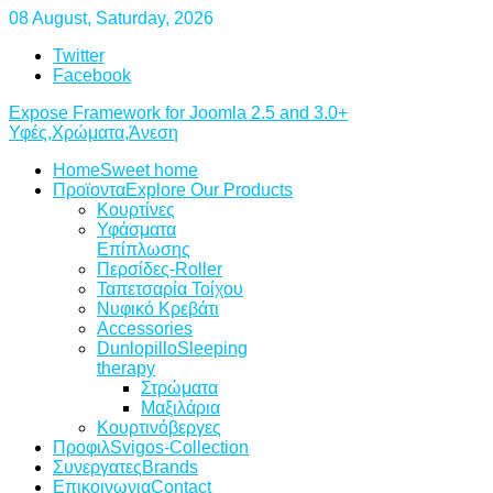
08 August, Saturday, 2026
Twitter
Facebook
Expose Framework for Joomla 2.5 and 3.0+
Υφές,Χρώματα,Άνεση
Home
Sweet home
Προϊοντα
Explore Our Products
Κουρτίνες
Υφάσματα
Επίπλωσης
Περσίδες-Roller
Ταπετσαρία Τοίχου
Νυφικό Κρεβάτι
Accessories
Dunlopillo
Sleeping
therapy
Στρώματα
Μαξιλάρια
Κουρτινόβεργες
Προφιλ
Svigos-Collection
Συνεργατες
Brands
Επικοινωνια
Contact