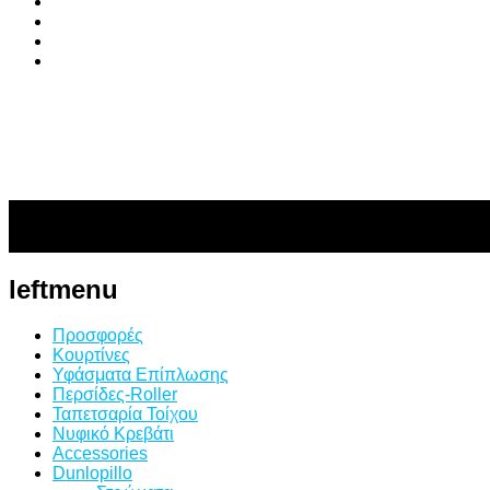
leftmenu
Προσφορές
Κουρτίνες
Υφάσματα Επίπλωσης
Περσίδες-Roller
Ταπετσαρία Τοίχου
Νυφικό Κρεβάτι
Accessories
Dunlopillo