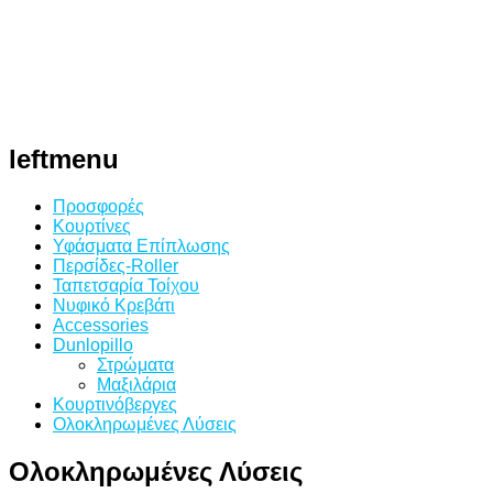
leftmenu
Προσφορές
Κουρτίνες
Υφάσματα Επίπλωσης
Περσίδες-Roller
Ταπετσαρία Τοίχου
Νυφικό Κρεβάτι
Accessories
Dunlopillo
Στρώματα
Μαξιλάρια
Κουρτινόβεργες
Ολοκληρωμένες Λύσεις
Ολοκληρωμένες
Λύσεις