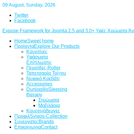
09 August, Sunday, 2026
Twitter
Facebook
Expose Framework for Joomla 2.5 and 3.0+
Υφές,Χρώματα,Ά
Home
Sweet home
Προϊοντα
Explore Our Products
Κουρτίνες
Υφάσματα
Επίπλωσης
Περσίδες-Roller
Ταπετσαρία Τοίχου
Νυφικό Κρεβάτι
Accessories
Dunlopillo
Sleeping
therapy
Στρώματα
Μαξιλάρια
Κουρτινόβεργες
Προφιλ
Svigos-Collection
Συνεργατες
Brands
Επικοινωνια
Contact